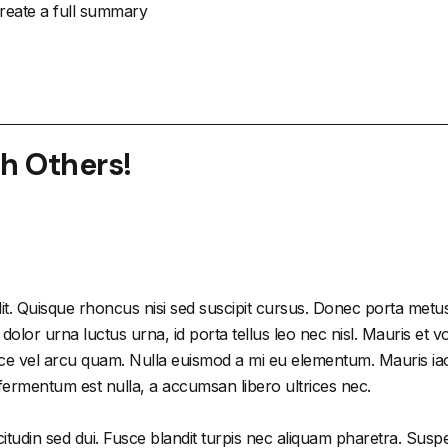
create a full summary
th Others!
it. Quisque rhoncus nisi sed suscipit cursus. Donec porta metus
or urna luctus urna, id porta tellus leo nec nisl. Mauris et volu
e vel arcu quam. Nulla euismod a mi eu elementum. Mauris iacu
 fermentum est nulla, a accumsan libero ultrices nec.
citudin sed dui. Fusce blandit turpis nec aliquam pharetra. Susp