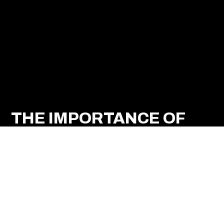
THE IMPORTANCE OF
SAFETY
AND QUALITY
UN8D werkt uitsluitend samen met professionele
chauffeurs die een succesvolle aanmeldingsprocedure
hebben doorlopen en beschikken over een geldige
Verklaring Omtrent het Gedrag (VOG).